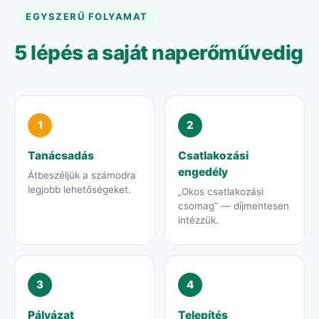
EGYSZERŰ FOLYAMAT
5 lépés a saját naperőművedig
1
2
Tanácsadás
Csatlakozási
engedély
Átbeszéljük a számodra
legjobb lehetőségeket.
„Okos csatlakozási
csomag” — díjmentesen
intézzük.
3
4
Pályázat
Telepítés