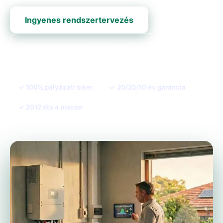
Ingyenes rendszertervezés
Pályázatok és támogatások →
✓ 100% pályázati siker
✓ 20/25/10 év garancia
✓ 2012 óta a piacon