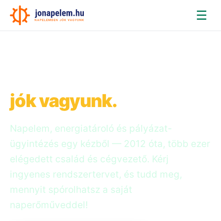
☰
Napelemben
jók vagyunk.
Napelem, energiatároló és pályázat-
ügyintézés egy kézből — 2012 óta, több ezer
elégedett család és cégvezető. Kérj
ingyenes rendszertervet, és tudd meg,
mennyit spórolhatsz a saját
naperőműveddel!