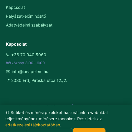
Kapcsolat
Pályázat-előminősítő
Adatvédelmi szabályzat
Kapcsolat
📞 +36 70 940 5060
hétköznap 8:00–16:00
✉️ info@jonapelem.hu
📍 2030 Érd, Piroska utca 12./2.
GreenSys Electric Kft.
· 2030 Érd, Piroska utca 12./2. ·
🍪 Sütiket és mérési pixeleket használunk a weboldal
Cégjegyzékszám: 13-09-203864 · Adószám: 24062828-2-13
teljesítményének mérésére (anonim). Részletek az
Bankszámla: MKB 10300002-10573414-49020013 · OTP 11742111-
adatkezelési tájékoztatóban
.
25347757