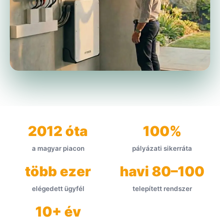
2012 óta
100%
a magyar piacon
pályázati sikerráta
több ezer
havi 80–100
elégedett ügyfél
telepített rendszer
10+ év