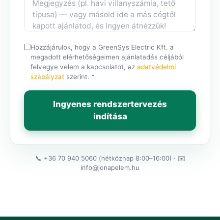
Hozzájárulok, hogy a GreenSys Electric Kft. a
megadott elérhetőségeimen ajánlatadás céljából
felvegye velem a kapcsolatot, az
adatvédelmi
szabályzat
szerint. *
Ingyenes rendszertervezés
indítása
📞
+36 70 940 5060
(hétköznap 8:00–16:00) · ✉️
info@jonapelem.hu